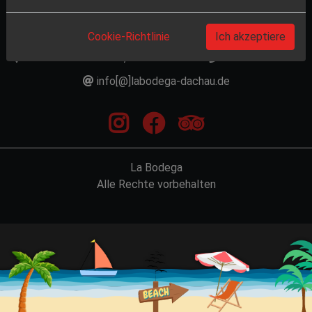
La Bodega
Cookie-Richtlinie
Ich akzeptiere
Roßwachtstraße 31, 85221 Dachau
08131-277735
info[@]labodega-dachau.de
instagram
facebook
trip adviso
La Bodega
Alle Rechte vorbehalten