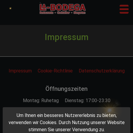
tog
Impressum
Impressum
Cookie-Richtlinie
Datenschutzerklärung
Öffnungszeiten
Montag: Ruhetag
Dienstag: 17:00-23:30
Mittwoch: 17:00-23:30
Donnerstag: 17:00-23:30
Um Ihnen ein besseres Nutzererlebnis zu bieten,
Freitag: 17:00-01:00
Samstag: 17:00-01:00
verwenden wir Cookies. Durch Nutzung unserer Website
stimmen Sie unserer Verwendung zu.
Sonntag: 12:00-22:00